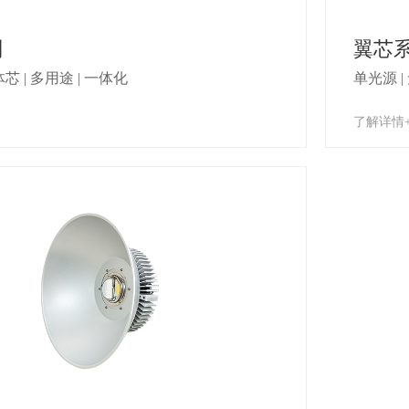
列
翼芯
体芯 | 多用途 | 一体化
单光源 |
了解详情