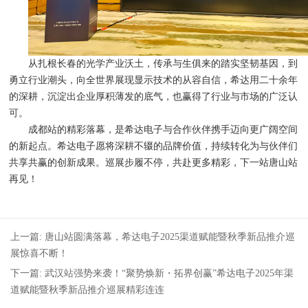
从扎根长春的光学产业沃土，传承与生俱来的踏实坚韧基因，到
勇立行业潮头，向全世界展现显示技术的从容自信，希达用二十余年
的深耕，沉淀出企业厚积薄发的底气，也赢得了行业与市场的广泛认
可。
成都站的精彩落幕，是希达电子与合作伙伴携手迈向更广阔空间
的新起点。希达电子愿将深耕不辍的品牌价值，持续转化为与伙伴们
共享共赢的创新成果。巡展步履不停，共赴更多精彩，下一站唐山站
再见！
上一篇: 唐山站圆满落幕，希达电子2025渠道赋能暨秋季新品推介巡
展惊喜不断！
下一篇: 武汉站强势来袭！“聚势焕新・拓界创赢”希达电子2025年渠
道赋能暨秋季新品推介巡展精彩连连