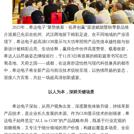
2025年，希达电子“聚势焕新・拓界创赢”渠道赋能暨秋季新品推
介巡展已先后在杭州、武汉两地留下精彩足迹。在不同地域的产业语
境下，希达电子超高清COB显示与大功率照明产品凭借卓越性能与创
新设计被精彩点亮、生动诠释，赢得合作伙伴高度赞誉。载着收获，
希达人以昂扬姿态继续前行，于11月3日将巡展的精彩篇章书写在巴
蜀圣地、天府之国——成都，在这座舒适怡然与现代科技兼具的都市
中，希达电子将全新产品与前沿技术缤纷呈现，以热情昂扬的姿态，
迎接八方宾客，共赴一场超高清创新盛宴。
以人为本，深耕关键场景
希达电子深知，从用户视角出发，深度聚焦体验升级，持续革新
产品技术，是企业长久发展的本源。作为COB显示技术的创领者，希
达电子始终坚定“ALL in COB”的产品战略布局，既基于行业宏观的
前瞻视角，又专注于细分领域的用户价值，构建起覆盖多场景、全应