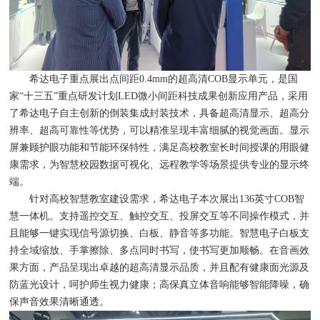
希达电子重点展出点间距0.4mm的超高清COB显示单元，是国
家“十三五”重点研发计划LED微小间距科技成果创新应用产品，采用
了希达电子自主创新的倒装集成封装技术，具备超高清显示、超高分
辨率、超高可靠性等优势，可以精准呈现丰富细腻的视觉画面。显示
屏兼顾护眼功能和节能环保特性，满足高校教室长时间授课的用眼健
康需求，为智慧校园数据可视化、远程教学等场景提供专业的显示终
端。
针对高校智慧教室建设需求，希达电子本次展出136英寸COB智
慧一体机。支持遥控交互、触控交互、投屏交互等不同操作模式，并
且能够一键实现信号源切换、白板、静音等多功能。智慧电子白板支
持全域缩放、手掌擦除、多点同时书写，使书写更加顺畅。在音画效
果方面，产品呈现出卓越的超高清显示品质，并且配有健康面光源及
防蓝光设计，呵护师生视力健康；高保真立体音响能够智能降噪，确
保声音效果清晰通透。