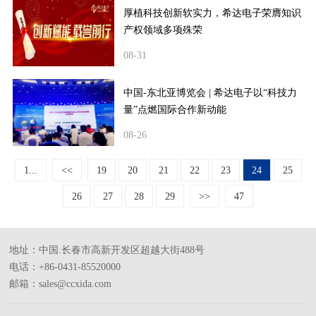
厚植科技创新软实力，希达电子荣膺知识
产权领域多项殊荣
08-31
中国-东北亚博览会 | 希达电子以“科技力
量”点燃国际合作新动能
08-26
1...
<<
19
20
21
22
23
24
25
26
27
28
29
>>
47
地址：中国.长春市高新开发区超越大街488号
电话：+86-0431-85520000
邮箱：sales@ccxida.com