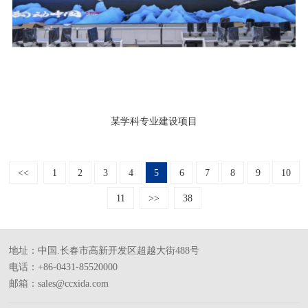
某学科专业建设项目
<<
1
2
3
4
5
6
7
8
9
10
11
>>
38
地址：中国.长春市高新开发区超越大街488号
电话：+86-0431-85520000
邮箱：sales@ccxida.com