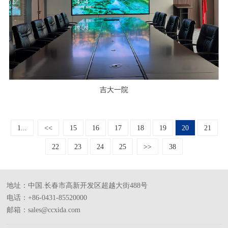
吉大一院
1...
<<
15
16
17
18
19
20
21
22
23
24
25
>>
38
地址：中国.长春市高新开发区超越大街488号
电话：+86-0431-85520000
邮箱：sales@ccxida.com