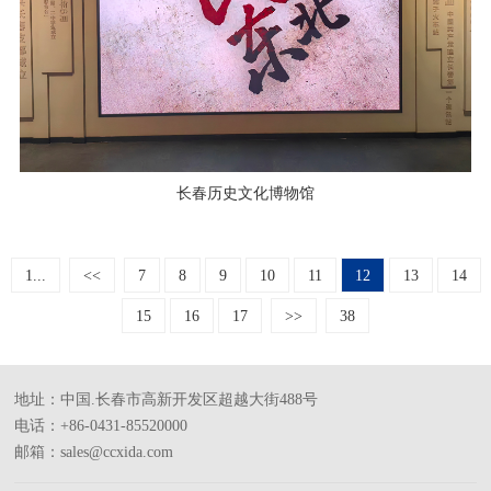
长春历史文化博物馆
1...
<<
7
8
9
10
11
12
13
14
15
16
17
>>
38
地址：中国.长春市高新开发区超越大街488号
电话：+86-0431-85520000
邮箱：sales@ccxida.com